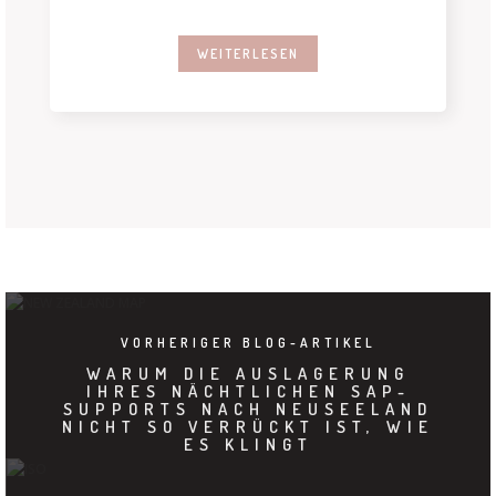
ergibt es tatsächlich viel
WEITERLESEN
VORHERIGER BLOG-ARTIKEL
WARUM DIE AUSLAGERUNG
IHRES NÄCHTLICHEN SAP-
SUPPORTS NACH NEUSEELAND
NICHT SO VERRÜCKT IST, WIE
ES KLINGT