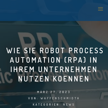
SAP TECHNOLOGIE SUPPORT
LOGISTICS & WAREHOUSE MANAGEMENT
WIE SIE ROBOT PROCESS
APPLICATION MANAGEMENT SERVICES (AMS)
AUTOMATION (RPA) IN
IT SUPPORT
IHREM UNTERNEHMEN
NUTZEN KOENNEN
BI & ANALYTICS
SAP-SICHERHEIT
MÄRZ 27, 2023
VON:
WAFFENSCHMIDTH
KATEGORIEN:
NEWS